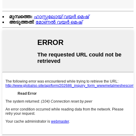
മുമ്പത്തെ:
ഹാസ്റ്റലോയ് വയർ മെഷ്
അടുത്തത്:
മോണൽ വയർ മെഷ്