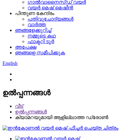
ഗാൽവാനൈസ്ഡ് വയർ
വയർ മെഷ് മെഷീൻ
പിന്തുണ കേന്ദ്രം
പതിവുചോദ്യങ്ങൾ
വാർത്ത
ഞങ്ങളേക്കുറിച്ച്
നമ്മുടെ കഥ
ഫാക്ടറി ടൂർ
അപേക്ഷ
ഞങ്ങളെ സമീപിക്കുക
English
ഉൽപ്പന്നങ്ങൾ
വീട്
ഉൽപ്പന്നങ്ങൾ
ക്യാമറയുമായി ആളില്ലാത്ത ഡ്രോൺ