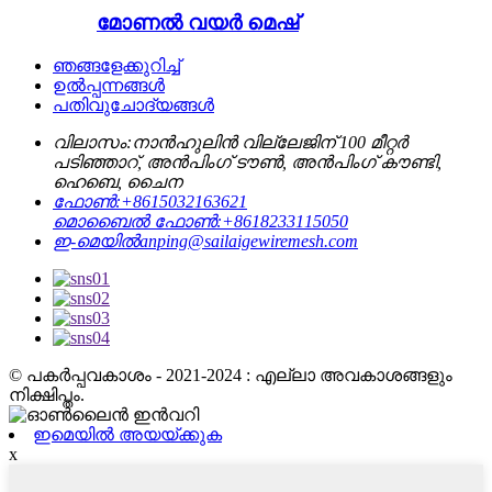
മോണൽ വയർ മെഷ്
ഞങ്ങളേക്കുറിച്ച്
ഉൽപ്പന്നങ്ങൾ
പതിവുചോദ്യങ്ങൾ
വിലാസം:
നാൻഹുലിൻ വില്ലേജിന് 100 മീറ്റർ
പടിഞ്ഞാറ്, അൻപിംഗ് ടൗൺ, അൻപിംഗ് കൗണ്ടി,
ഹെബെ, ചൈന
ഫോൺ:
+8615032163621
മൊബൈൽ ഫോൺ:
+8618233115050
ഇ-മെയിൽ
anping@sailaigewiremesh.com
© പകർപ്പവകാശം - 2021-2024 : എല്ലാ അവകാശങ്ങളും
നിക്ഷിപ്തം.
ഇമെയിൽ അയയ്ക്കുക
x