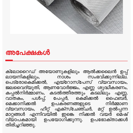
അപേക്ഷകൾ
ക്ലോറൈഡ് അയോണുകളിലും ആൽക്കലൈൻ ഉപ്പ്
ലായനികളിലും, നാശം സംഭവിക്കുന്നില്ല.
പെട്രോകെമിക്കൽ, എയ്‌റോസ്‌പേസ് വ്യവസായം,
ജലവൈദ്യുതി, ആണവോർജ്ജം, എണ്ണ ശുദ്ധീകരണം,
കപ്പൽനിർമ്മാണം, കടൽത്തീരത്തും കടലിലും എണ്ണ,
വാതകം, പൾപ്പ്, പേപ്പർ, കെമിക്കൽ ഫൈബർ,
മെക്കാനിക്കൽ ഉപകരണങ്ങളുടെ നിർമ്മാണ
വ്യവസായം, ഹീറ്റ് എക്‌സ്‌ചേഞ്ചർ, മറ്റ് ഉൽപ്പന്ന
മാറ്റങ്ങൾ എന്നിവയിൽ ഇങ്കെ നിക്കൽ വയർ മെഷ്
വ്യാപകമായി ഉപയോഗിക്കുന്നു. ഉപഭോക്താക്കൾ
തിരിച്ചറിഞ്ഞു.