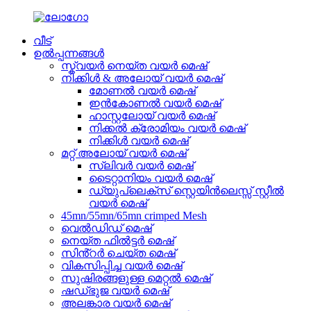
വീട്
ഉൽപ്പന്നങ്ങൾ
സ്ക്വയർ നെയ്ത വയർ മെഷ്
നിക്കിൾ & അലോയ് വയർ മെഷ്
മോണൽ വയർ മെഷ്
ഇൻകോണൽ വയർ മെഷ്
ഹാസ്റ്റലോയ് വയർ മെഷ്
നിക്കൽ ക്രോമിയം വയർ മെഷ്
നിക്കിൾ വയർ മെഷ്
മറ്റ് അലോയ് വയർ മെഷ്
സ്ലിവർ വയർ മെഷ്
ടൈറ്റാനിയം വയർ മെഷ്
ഡ്യുപ്ലെക്സ് സ്റ്റെയിൻലെസ്സ് സ്റ്റീൽ
വയർ മെഷ്
45mn/55mn/65mn crimped Mesh
വെൽഡിഡ് മെഷ്
നെയ്ത ഫിൽട്ടർ മെഷ്
സിൻ്റർ ചെയ്ത മെഷ്
വികസിപ്പിച്ച വയർ മെഷ്
സുഷിരങ്ങളുള്ള മെറ്റൽ മെഷ്
ഷഡ്ഭുജ വയർ മെഷ്
അലങ്കാര വയർ മെഷ്