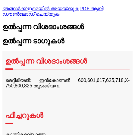
ഞങ്ങൾക്ക് ഇമെയിൽ അയയ്ക്കുക
PDF ആയി
ഡൗൺലോഡ് ചെയ്യുക
ഉൽപ്പന്ന വിശദാംശങ്ങൾ
ഉൽപ്പന്ന ടാഗുകൾ
ഉൽപ്പന്ന വിശദാംശങ്ങൾ
മെറ്റീരിയൽ: ഇൻകോണൽ 600,601,617,625,718,X-
750,800,825 തുടങ്ങിയവ.
ഫീച്ചറുകൾ
കാന്തികമല്ലാത്ത