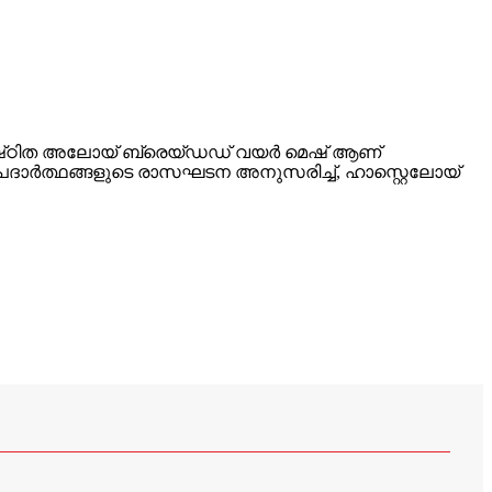
ധിഷ്‌ഠിത അലോയ് ബ്രെയ്‌ഡഡ് വയർ മെഷ് ആണ്
പദാർത്ഥങ്ങളുടെ രാസഘടന അനുസരിച്ച്, ഹാസ്റ്റെലോയ്