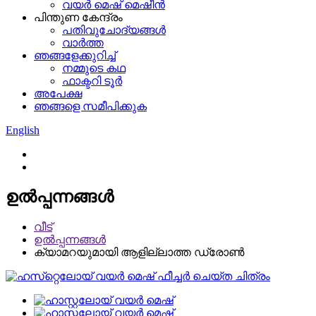
വയർ മെഷ് മെഷീൻ
പിന്തുണ കേന്ദ്രം
പതിവുചോദ്യങ്ങൾ
വാർത്ത
ഞങ്ങളേക്കുറിച്ച്
നമ്മുടെ കഥ
ഫാക്ടറി ടൂർ
അപേക്ഷ
ഞങ്ങളെ സമീപിക്കുക
English
ഉൽപ്പന്നങ്ങൾ
വീട്
ഉൽപ്പന്നങ്ങൾ
ക്യാമറയുമായി ആളില്ലാത്ത ഡ്രോൺ