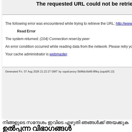
നിങ്ങളുടെ സന്ദേശം ഇവിടെ എഴുതി ഞങ്ങൾക്ക് അയക്കുക
ഉൽപ്പന്ന വിഭാഗങ്ങൾ