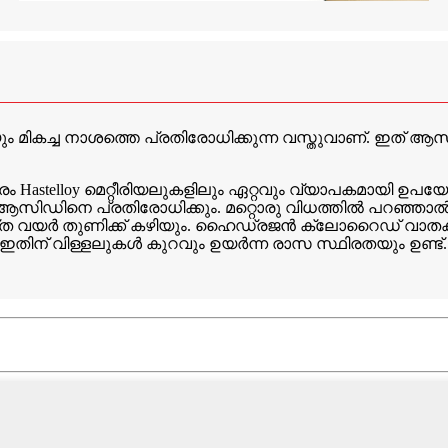
ികച്ച നാശത്തെ പ്രതിരോധിക്കുന്ന വസ്തുവാണ്. ഇത് ആസിഡ്, 
ം Hastelloy മെറ്റീരിയലുകളിലും ഏറ്റവും വ്യാപകമായി ഉപയ
ിനെ പ്രതിരോധിക്കും. മറ്റൊരു വിധത്തിൽ പറഞ്ഞാൽ, ത
െയ്ത വയർ തുണിക്ക് കഴിയും. ഹൈഡ്രജൻ ക്ലോറൈഡ് വാതകത്ത
ം ഇതിന് വിള്ളലുകൾ കുറവും ഉയർന്ന രാസ സ്ഥിരതയും ഉണ്ട്.