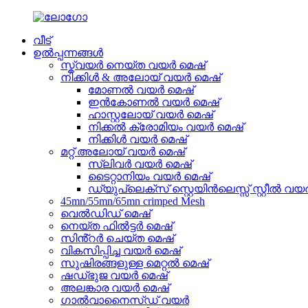
വീട്
ഉൽപ്പന്നങ്ങൾ
സ്ക്വയർ നെയ്ത വയർ മെഷ്
നിക്കിൾ & അലോയ് വയർ മെഷ്
മോണൽ വയർ മെഷ്
ഇൻകോണൽ വയർ മെഷ്
ഹാസ്റ്റലോയ് വയർ മെഷ്
നിക്കൽ ക്രോമിയം വയർ മെഷ്
നിക്കിൾ വയർ മെഷ്
മറ്റ് അലോയ് വയർ മെഷ്
സ്ലിവർ വയർ മെഷ്
ടൈറ്റാനിയം വയർ മെഷ്
ഡ്യുപ്ലെക്സ് സ്റ്റെയിൻലെസ്സ് സ്റ്റീൽ വയ
45mn/55mn/65mn crimped Mesh
വെൽഡിഡ് മെഷ്
നെയ്ത ഫിൽട്ടർ മെഷ്
സിൻ്റർ ചെയ്ത മെഷ്
വികസിപ്പിച്ച വയർ മെഷ്
സുഷിരങ്ങളുള്ള മെറ്റൽ മെഷ്
ഷഡ്ഭുജ വയർ മെഷ്
അലങ്കാര വയർ മെഷ്
ഗാൽവാനൈസ്ഡ് വയർ