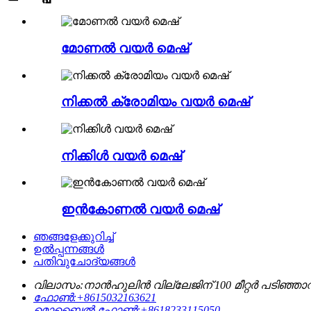
മോണൽ വയർ മെഷ്
നിക്കൽ ക്രോമിയം വയർ മെഷ്
നിക്കിൾ വയർ മെഷ്
ഇൻകോണൽ വയർ മെഷ്
ഞങ്ങളേക്കുറിച്ച്
ഉൽപ്പന്നങ്ങൾ
പതിവുചോദ്യങ്ങൾ
വിലാസം:
നാൻഹുലിൻ വില്ലേജിന് 100 മീറ്റർ പടിഞ
ഫോൺ:
+8615032163621
മൊബൈൽ ഫോൺ:
+8618233115050