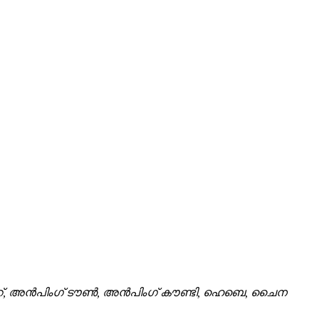
്ഞാറ്, അൻപിംഗ് ടൗൺ, അൻപിംഗ് കൗണ്ടി, ഹെബെ, ചൈന