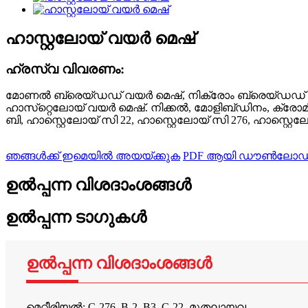
ഹാസ്റ്റലോയ് വയർ മെഷ്
ഹ്രസ്വ വിവരണം:
മോണൽ ബ്രെയ്‌ഡഡ് വയർ മെഷ്, നിക്രോം ബ്രെയ്‌ഡഡ് വയ
ഹാസ്‌റ്റെലോയ് വയർ മെഷ്. നിക്കൽ, മോളിബ്ഡിനം, ക്രോ
ബി, ഹാസ്റ്റെലോയ് സി 22, ഹാസ്റ്റെലോയ് സി 276, ഹാസ്റ്റെല
ഞങ്ങൾക്ക് ഇമെയിൽ അയയ്ക്കുക
PDF ആയി ഡൗൺലോഡ്
ഉൽപ്പന്ന വിശദാംശങ്ങൾ
ഉൽപ്പന്ന ടാഗുകൾ
ഉൽപ്പന്ന വിശദാംശങ്ങൾ
മെറ്റീരിയൽ: C-276, B-2, B3, C-22, മുതലായവ